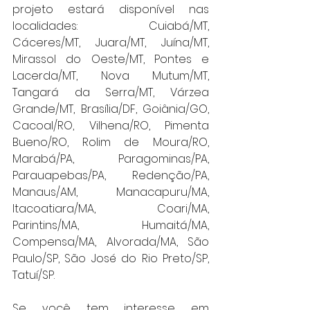
projeto estará disponível nas 
localidades: Cuiabá/MT, 
Cáceres/MT, Juara/MT, Juína/MT, 
Mirassol do Oeste/MT, Pontes e 
Lacerda/MT, Nova Mutum/MT, 
Tangará da Serra/MT, Várzea 
Grande/MT, Brasília/DF, Goiânia/GO, 
Cacoal/RO, Vilhena/RO, Pimenta 
Bueno/RO, Rolim de Moura/RO, 
Marabá/PA, Paragominas/PA, 
Parauapebas/PA, Redenção/PA, 
Manaus/AM, Manacapuru/MA, 
Itacoatiara/MA, Coari/MA, 
Parintins/MA, Humaitá/MA, 
Compensa/MA, Alvorada/MA, São 
Paulo/SP, São José do Rio Preto/SP, 
Tatuí/SP.
Se você tem interesse em 