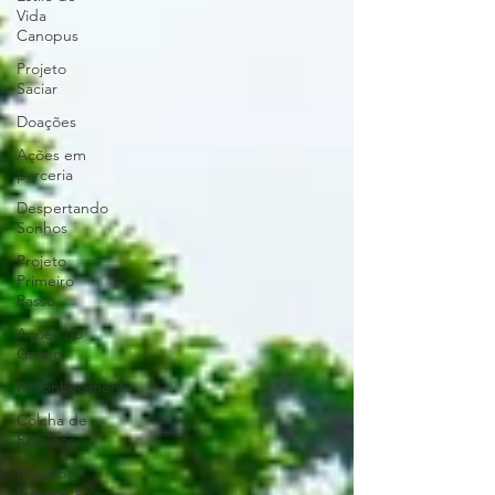
Vida
Canopus
Projeto
Saciar
Doações
Ações em
parceria
Despertando
Sonhos
Projeto
Primeiro
Passo
Ações do
Grupo
Reconhecimento
Colcha de
Retalhos
Projeto
Superação