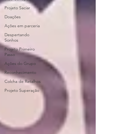
Projeto Saciar
Doações
Ações em parceria
Despertando
Sonhos
Projeto Primeiro
Passo
Ações do Grupo
Reconhecimento
Colcha de Retalhos
Projeto Superação