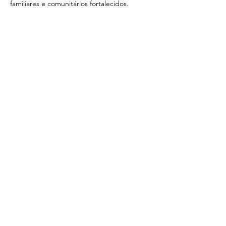
familiares e comunitários fortalecidos.
Compartilhe esse evento
Nossos projetos
Estilo de Vida Canopus
Constelation
Primeiro Passo
Colcha de Retalhos
Superação
Criança Feliz Canopus
Projeto Saciar