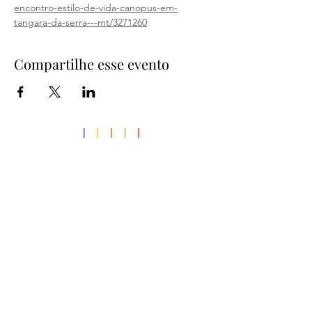
encontro-estilo-de-vida-canopus-em-
tangara-da-serra---mt/3271260
Compartilhe esse evento
Nossos projetos
Estilo de Vida Canopus
Constelation
Primeiro Passo
Colcha de Retalhos
Superação
Criança Feliz Canopus